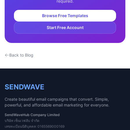
required.
Browse Free Templates
Start Free Account
Back to Blog
SENDWAVE
Create beautiful email campaigns that convert. Simple,
powerful, and affordable email marketing for everyone.
SendWaveHub Company Limited
บริษัท เซ็นเวฟฮับ จำกัด
เลขทะเบียนนิติบุคคล: 0165569000169