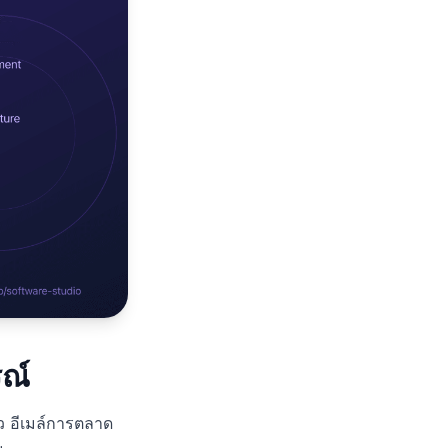
รณ์
้ว อีเมล์การตลาด