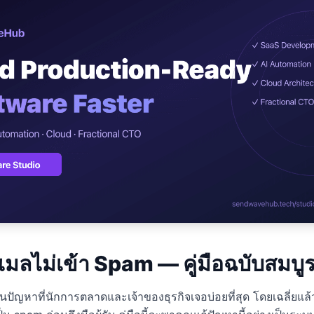
ปรึกษาฟรี
์โลจิสติกส์
NEW
cs & Transportation
ไม่มีข้อผูกมัด · ตอบกลับ 24 ชม.
ต์ AI + LINE OA
ประเมินราคาฟรี →
NEW
 + Lead อัตโนมัติ
อีเมลไม่เข้า Spam — คู่มือฉบับสมบู
็นปัญหาที่นักการตลาดและเจ้าของธุรกิจเจอบ่อยที่สุด โดยเฉลี่ยแล