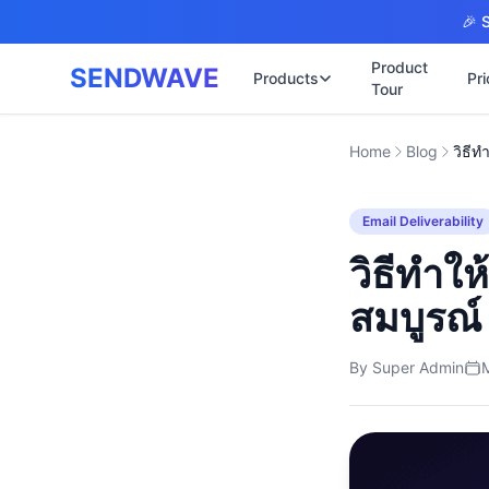
Skip to main content
🎉 S
Product
SENDWAVE
Products
Pri
Tour
✉️
🌐 บริการเว็บไ
Home
Blog
รับทำเ
🎨
🏠
พร้อมเป
📋
Email Deliverability
เปิดเว็
⚡
เริ่มต้น
📄
วิธีทำให
เว็บไซต
🏥
✍️
สมบูรณ์
พร้อมร
🔧
เว็บไซ
🏭
By
Super Admin
B2B Cat
🔌
เว็บไ
🌐
Thai-En
เว็บไซต
🏗️
Constru