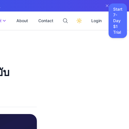
→
Start
7-
About
Contact
Login
Day
W
$1
Trial
บับ