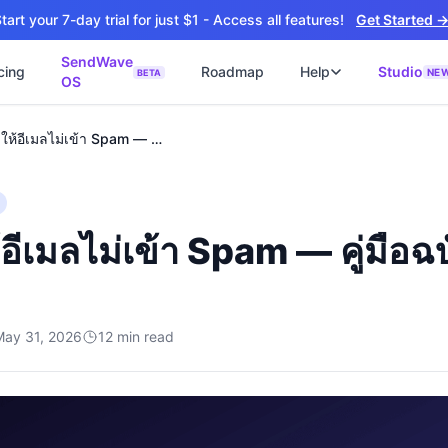
tart your 7-day trial for just $1 - Access all features!
Get Started 
SendWave
cing
Roadmap
Help
Studio
NE
BETA
OS
📘
ซต์
🚀 SOFTWARE PARTNER
วิธีทำให้อีเมลไม่เข้า Spam — คู่มือฉบับสมบูรณ์
ว็บไซต์ธุรกิจ
Software Studio
📖
💻
ิดใช้งานภายใน 4 วัน
SaaS · AI · Cloud · Fractional CTO
📝
บไซต์ 4 วัน
 ฿9,900 · Fast Delivery
้อีเมลไม่เข้า Spam — คู่มือฉ
์คลินิก
ะบบนัดหมายออนไลน์
ต์โรงงาน
alog + Export
May 31, 2026
12
min read
ซต์สองภาษา
NEW
glish สำหรับ Export
์ก่อสร้าง
NEW
ction & Engineering