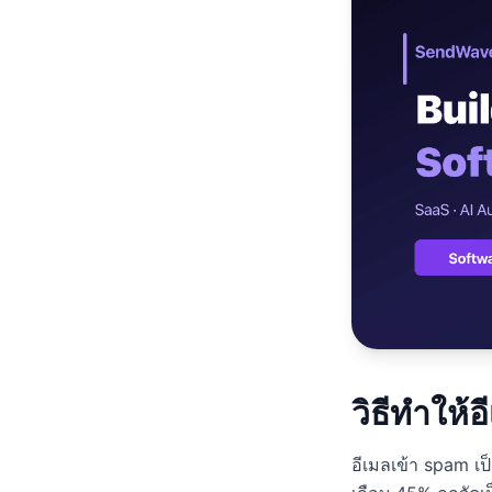
เว็บไซต
🚛
Logisti
เว็บไซ
🤖
Chatbot
วิธีทำให้
อีเมลเข้า spam เป