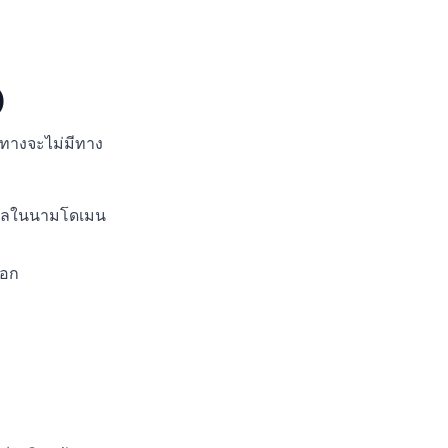
)
ายทางจะไม่มีทาง
ีเมลในนามโดเมน
ออก