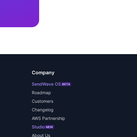
Company
SendWave OS
BETA
Roadmap
Customers
Changelog
AWS Partnership
Studio
NEW
About Us