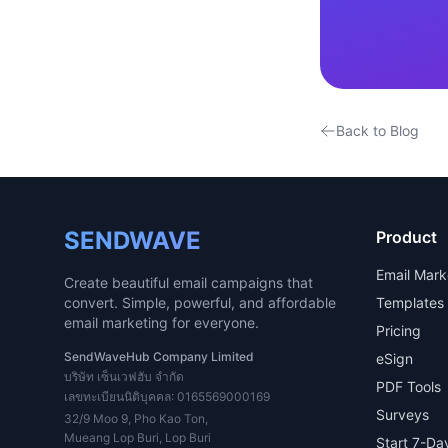
Back to Blog
SENDWAVE
Product
Email Mark
Create beautiful email campaigns that
convert. Simple, powerful, and affordable
Templates
email marketing for everyone.
Pricing
SendWaveHub Company Limited
eSign
บริษัท เซ็นเวฟฮับ จำกัด
PDF Tools
เลขทะเบียนนิติบุคคล: 0165569000169
Surveys
32/9 Moo 9, Pho Kao Ton,
Mueang Lop Buri, Lop Buri
Start 7-Day