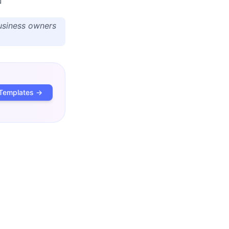
บ
usiness owners
Templates →