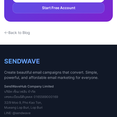
Start Free Account
Back to Blog
SENDWAVE
Create beautiful email campaigns that convert. Simple,
powerful, and affordable email marketing for everyone.
SendWaveHub Company Limited
บริษัท เซ็นเวฟฮับ จำกัด
เลขทะเบียนนิติบุคคล: 0165569000169
32/9 Moo 9, Pho Kao Ton,
Mueang Lop Buri, Lop Buri
LINE:
@sendwave