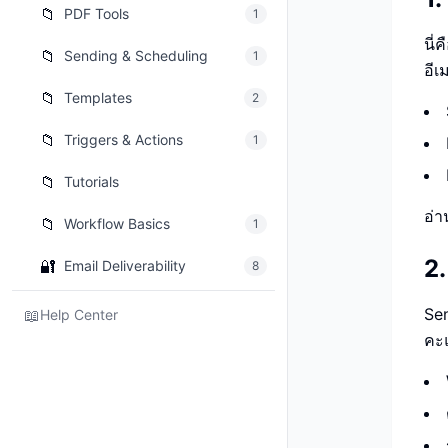
📁
PDF Tools
1
นี่
📁
Sending & Scheduling
1
อี
📁
Templates
2
📁
Triggers & Actions
1
📁
Tutorials
อ่า
📁
Workflow Basics
1
2.
🔐
Email Deliverability
8
Sen
📖
Help Center
คะแ