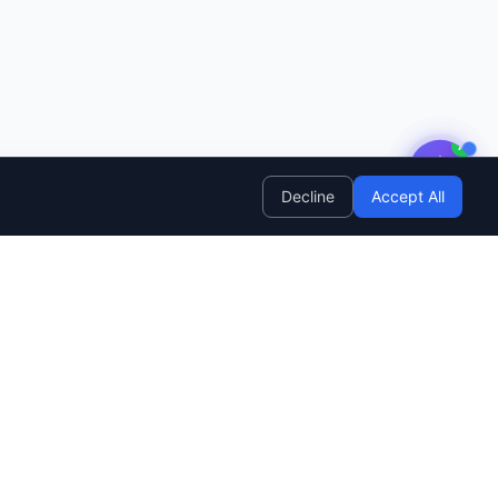
Need help? Ask AI! ✨
AI
Decline
Accept All
Company
SendWave OS
BETA
Roadmap