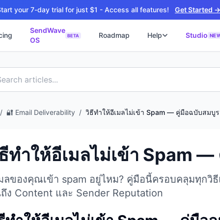
tart your 7-day trial for just $1 - Access all features!
Get Started 
SendWave
cing
Roadmap
Help
Studio
NE
BETA
OS
📘
ซต์
🚀 SOFTWARE PARTNER
ว็บไซต์ธุรกิจ
Software Studio
📖
💻
ิดใช้งานภายใน 4 วัน
SaaS · AI · Cloud · Fractional CTO
📝
บไซต์ 4 วัน
 ฿9,900 · Fast Delivery
/
🔐
Email Deliverability
/
วิธีทำให้อีเมลไม่เข้า Spam — คู่มือฉบับสมบูร
์คลินิก
ะบบนัดหมายออนไลน์
ิธีทำให้อีเมลไม่เข้า Spam — 
ต์โรงงาน
alog + Export
เมลของคุณเข้า spam อยู่ไหม? คู่มือนี้ครอบคลุมทุกว
ซต์สองภาษา
NEW
ถึง Content และ Sender Reputation
glish สำหรับ Export
์ก่อสร้าง
NEW
ction & Engineering