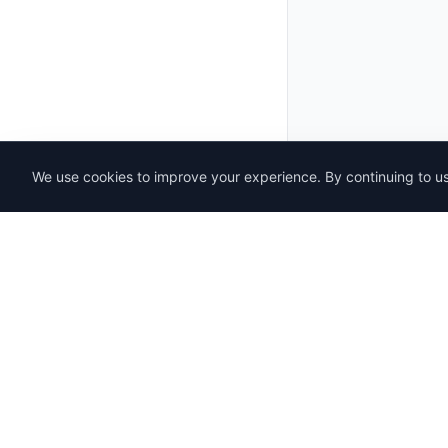
We use cookies to improve your experience. By continuing to use
SENDWAVE
Product
Email Mark
Create beautiful email campaigns that
convert. Simple, powerful, and affordable
Templates