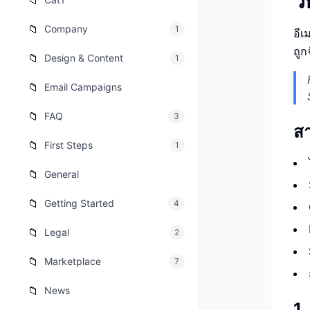
ว
📁
เว็บไซต
🚛
📁
Company
1
อีเ
Logisti
ถูก
📁
Design & Content
1
เว็บไซ
🤖
Chatbot
📁
Email Campaigns
📁
FAQ
3
สา
📁
First Steps
1
📁
General
📁
Getting Started
4
📁
Legal
2
📁
Marketplace
7
📁
News
1.