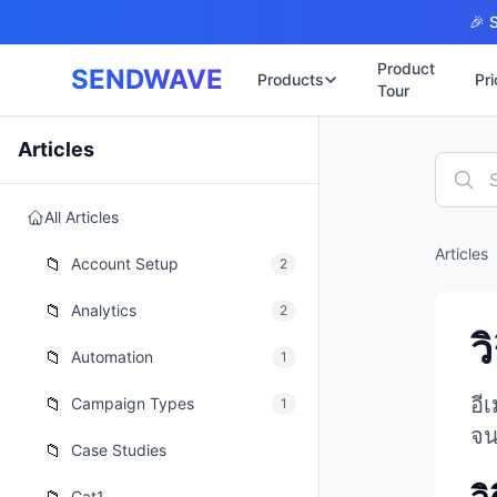
Skip to main content
🎉 S
Product
SENDWAVE
Products
Pri
Tour
✉️
🌐 บริการเว็บไ
Articles
รับทำเ
🎨
🏠
พร้อมเป
All Articles
📋
เปิดเว็
⚡
Articles
เริ่มต้น
📁
📄
Account Setup
2
เว็บไซต
🏥
✍️
📁
Analytics
2
พร้อมร
ว
🔧
เว็บไซ
📁
Automation
1
🏭
B2B Cat
🔌
อี
📁
Campaign Types
1
เว็บไ
🌐
จน
Thai-En
📁
Case Studies
เว็บไซต
🏗️
Constru
Cat1