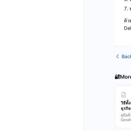
ด้ว
Del
Bac
🔐
Mor
วิธีต
ธุรกิ
คู่มือ
SendW
SMTP 