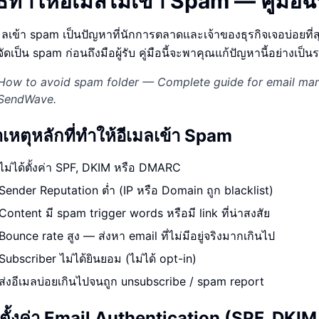
ิธีทำให้อีเมลไม่เข้า Spam — คู่มือ
ปรึกษาฟรี
์โลจิสติกส์
NEW
มลเข้า spam เป็นปัญหาที่นักการตลาดและเจ้าของธุรกิจเจอบ่อยที่
cs & Transportation
ไม่มีข้อผูกมัด · ตอบกลับ 24 ชม.
จัดเป็น spam ก่อนถึงมือผู้รับ คู่มือนี้จะพาคุณแก้ปัญหานี้อย่างเป็
ต์ AI + LINE OA
ประเมินราคาฟรี →
NEW
 + Lead อัตโนมัติ
How to avoid spam folder — Complete guide for email mar
SendWave.
เหตุหลักที่ทำให้อีเมลเข้า Spam
ไม่ได้ตั้งค่า SPF, DKIM หรือ DMARC
Sender Reputation ต่ำ (IP หรือ Domain ถูก blacklist)
Content มี spam trigger words หรือมี link ที่น่าสงสัย
Bounce rate สูง — ส่งหา email ที่ไม่มีอยู่จริงมากเกินไป
Subscriber ไม่ได้ยินยอม (ไม่ได้ opt-in)
ส่งอีเมลบ่อยเกินไปจนถูก unsubscribe / spam report
 ตั้งค่า Email Authentication (SPF, DK