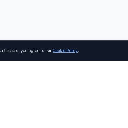
 this site, you agree to our
Cookie Policy
.
Resources
eting
Documentation
API Reference