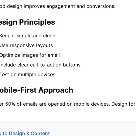
od design improves engagement and conversions.
ปรึกษาฟรี
์โลจิสติกส์
NEW
cs & Transportation
ไม่มีข้อผูกมัด · ตอบกลับ 24 ชม.
esign Principles
ต์ AI + LINE OA
ประเมินราคาฟรี →
NEW
 + Lead อัตโนมัติ
Keep it simple and clean
Use responsive layouts
Optimize images for email
Include clear call-to-action buttons
Test on multiple devices
obile-First Approach
r 50% of emails are opened on mobile devices. Design for 
k to
Design & Content