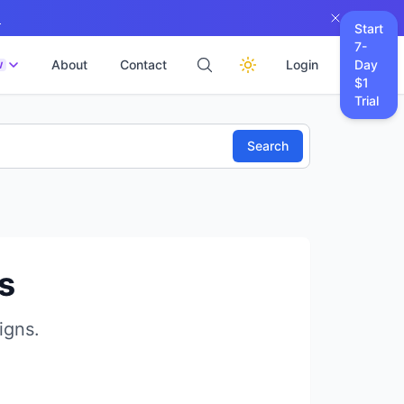
→
Start
7-
About
Contact
Login
Day
W
$1
Trial
Search
s
igns.