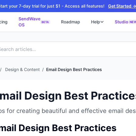
tart your 7-day trial for just $1 - Access all features!
Get Started 
SendWave
cing
Roadmap
Help
Studio
NE
BETA
OS
📘
ซต์
🚀 SOFTWARE PARTNER
ว็บไซต์ธุรกิจ
Software Studio
📖
💻
ิดใช้งานภายใน 4 วัน
SaaS · AI · Cloud · Fractional CTO
📝
บไซต์ 4 วัน
 ฿9,900 · Fast Delivery
/
Design & Content
/
Email Design Best Practices
์คลินิก
ะบบนัดหมายออนไลน์
mail Design Best Practice
ต์โรงงาน
alog + Export
ps for creating beautiful and effective email des
ซต์สองภาษา
NEW
glish สำหรับ Export
mail Design Best Practices
์ก่อสร้าง
NEW
ction & Engineering