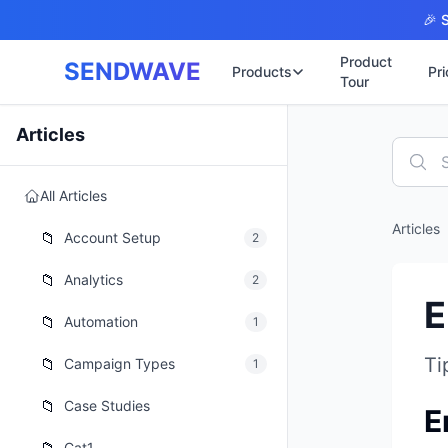
Skip to main content
🎉 S
Product
SENDWAVE
Products
Pri
Tour
✉️
🌐 บริการเว็บไ
Articles
รับทำเ
🎨
🏠
พร้อมเป
All Articles
📋
เปิดเว็
⚡
Articles
เริ่มต้น
📁
📄
Account Setup
2
เว็บไซต
🏥
✍️
📁
Analytics
2
พร้อมร
E
🔧
เว็บไซ
📁
Automation
1
🏭
B2B Cat
🔌
Ti
📁
Campaign Types
1
เว็บไ
🌐
Thai-En
📁
Case Studies
E
เว็บไซต
🏗️
Constru
Cat1