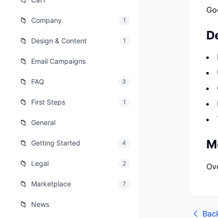
📁
Go
เว็บไซต
🚛
📁
Company
1
Logisti
D
📁
Design & Content
1
เว็บไซ
🤖
Chatbot
📁
Email Campaigns
📁
FAQ
3
📁
First Steps
1
📁
General
M
📁
Getting Started
4
📁
Legal
2
Ove
📁
Marketplace
7
📁
News
Bac