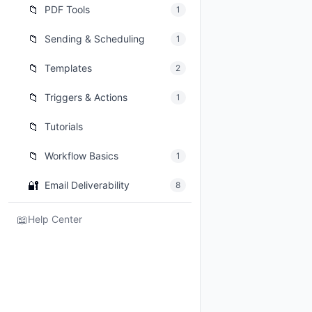
📁
PDF Tools
1
📁
Sending & Scheduling
1
📁
Templates
2
📁
Triggers & Actions
1
📁
Tutorials
📁
Workflow Basics
1
🔐
Email Deliverability
8
📖
Help Center