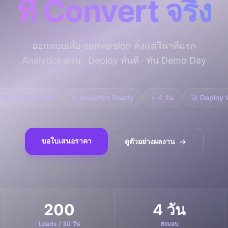
ที่ Convert จริง
ปรึกษาฟรี
สติกส์
NEW
ransportation
ไม่มีข้อผูกมัด · ตอบกลับ 24 ชม.
 + LINE OA
ออกแบบเพื่อ conversion ตั้งแต่วินาทีแรก
ประเมินราคาฟรี →
NEW
d อัตโนมัติ
Analytics ครบ · Deploy ทันที · ทัน Demo Day
Conversion-First
📊 Analytics Ready
⚡ 4 วัน
🚀 Deploy ท
ขอใบเสนอราคา
ดูตัวอย่างผลงาน
200
4 วัน
Leads / 30 วัน
ส่งมอบ