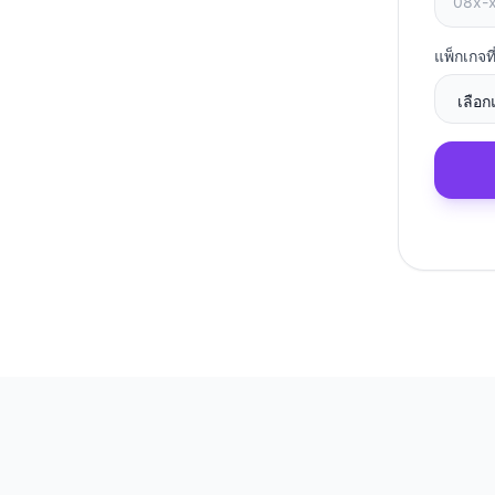
แพ็กเกจท