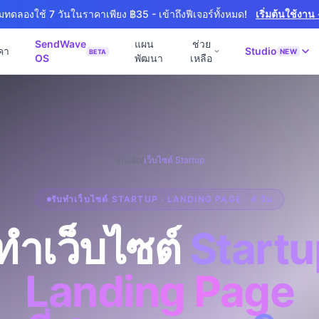
ิ่มทดลองใช้ 7 วันในราคาเพียง ฿35 - เข้าถึงฟีเจอร์ทั้งหมด!
เริ่มต้นใช้งาน
SendWave
แผน
ช่วย
คา
Studio
NEW
BETA
OS
พัฒนา
เหลือ
🚀 SOFTWARE PARTNER
📘
์ธุรกิจ
Software Studio
💻
📖
านภายใน 4 วัน
SaaS · AI · Cloud · Fractional CTO
📝
 4 วัน
Studio
/
เว็บไซต์ Startup
0 · Fast Delivery
ิก
รับทำเว็บไซต์ STARTUP · LANDING PAGE · 4 วัน
หมายออนไลน์
งาน
ทำเว็บไซต์
Startu
+ Export
งภาษา
NEW
Landing Page
สำหรับ Export
ร้าง
NEW
& Engineering