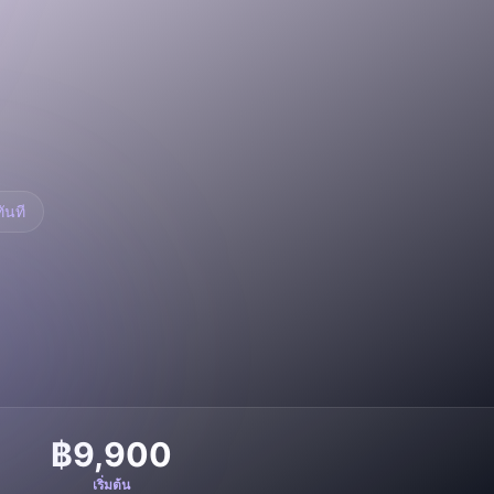
ันที
฿9,900
เริ่มต้น