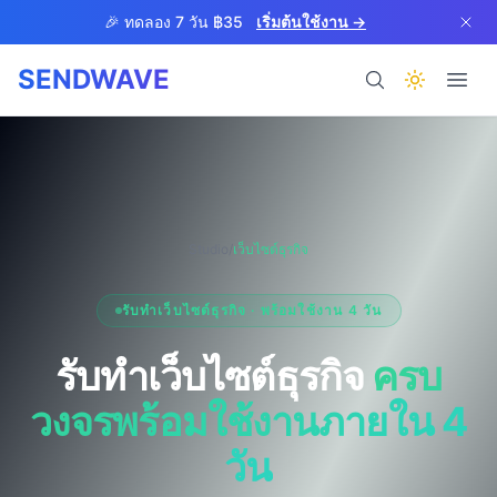
Skip to main content
🎉 ทดลอง 7 วัน ฿35
เริ่มต้นใช้งาน →
SENDWAVE
ผลิตภัณฑ์
Studio
/
เว็บไซต์ธุรกิจ
รับทำเว็บไซต์ธุรกิจ · พร้อมใช้งาน 4 วัน
BETA
รับทำเว็บไซต์ธุรกิจ
ครบ
วงจร
พร้อมใช้งานภายใน 4
ช่วยเหลือ
วัน