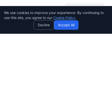
Need help? Ask AI! ✨
We use cookies to improve your experience. By continuing to
AI
use this site, you agree to our
Cookie Policy
.
Decline
Accept All
SENDWAVE
สร้างแคมเปญอีเมลที่สวยงามและมีประสิทธิภาพ ง่าย ทรงพลัง และ
ราคาย่อมเยาสำหรับทุกคน
SendWaveHub Company Limited
บริษัท เซ็นเวฟฮับ จำกัด
เลขทะเบียนนิติบุคคล: 0165569000169