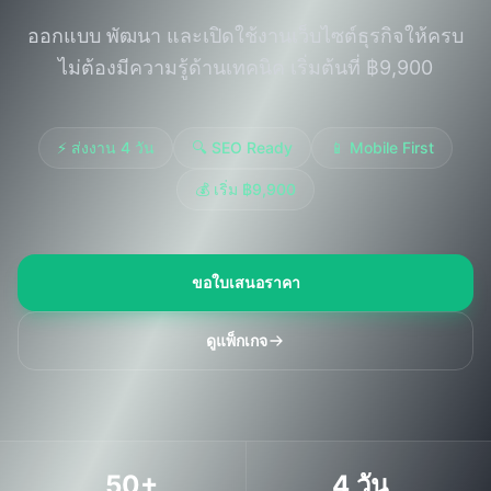
Studio
NEW
ออกแบบ พัฒนา และเปิดใช้งานเว็บไซต์ธุรกิจให้ครบ
ไม่ต้องมีความรู้ด้านเทคนิค เริ่มต้นที่ ฿9,900
⚡ ส่งงาน 4 วัน
🔍 SEO Ready
📱 Mobile First
เข้าสู่ระบบ
💰 เริ่ม ฿9,900
เริ่มทดลอง 7 วัน ฿35
ขอใบเสนอราคา
ดูแพ็กเกจ
50+
4 วัน