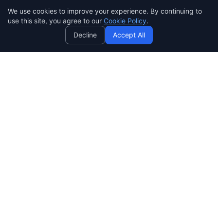
We use cookies to improve your experience. By continuing to
AI
use this site, you agree to our
Cookie Policy
.
Decline
Accept All
SENDWAVE
สร้างแคมเปญอีเมลที่สวยงามและมีประสิทธิภาพ ง่าย ทรงพลัง และ
ราคาย่อมเยาสำหรับทุกคน
SendWaveHub Company Limited
บริษัท เซ็นเวฟฮับ จำกัด
เลขทะเบียนนิติบุคคล: 0165569000169
32/9 Moo 9, Pho Kao Ton,