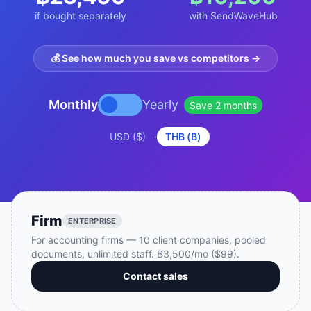
Studio
NEW
if bought separately
with SendWaveHub
💰 See how much you save vs competitors →
Monthly
Yearly
Save 2 months
เข้าสู่ระบบ
USD ($)
·
THB (฿)
เริ่มทดลอง 7 วัน ฿35
Firm
ENTERPRISE
For accounting firms — 10 client companies, pooled
documents, unlimited staff. ฿3,500/mo ($99).
Contact sales