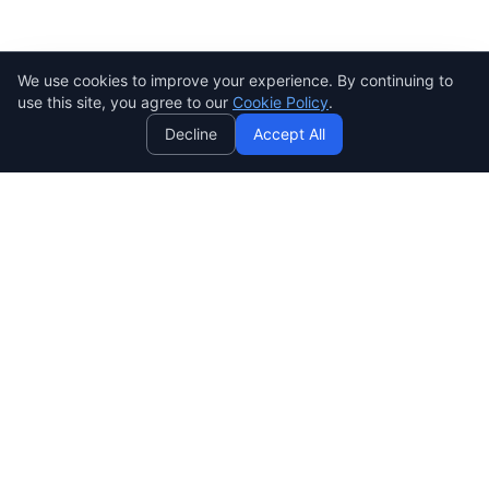
We use cookies to improve your experience. By continuing to
AI
use this site, you agree to our
Cookie Policy
.
Decline
Accept All
SENDWAVE
สร้างแคมเปญอีเมลที่สวยงามและมีประสิทธิภาพ ง่าย ทรงพลัง และ
ราคาย่อมเยาสำหรับทุกคน
SendWaveHub Company Limited
บริษัท เซ็นเวฟฮับ จำกัด
เลขทะเบียนนิติบุคคล: 0165569000169
32/9 Moo 9, Pho Kao Ton,
Mueang Lop Buri, Lop Buri
LINE:
@sendwave
support@sendwavehub.tech