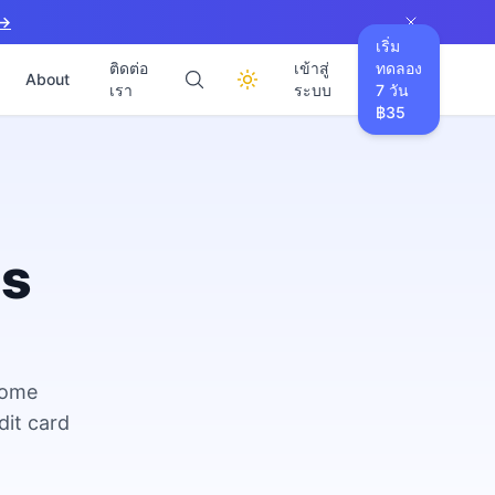
 →
เริ่ม
ติดต่อ
เข้าสู่
ทดลอง
About
เรา
ระบบ
7 วัน
฿35
es
come
dit card