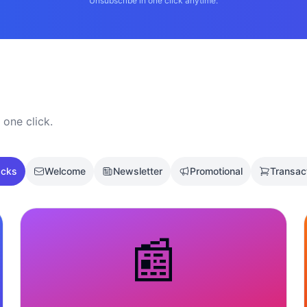
Unsubscribe in one click anytime.
 one click.
acks
Welcome
Newsletter
Promotional
Transac
📰