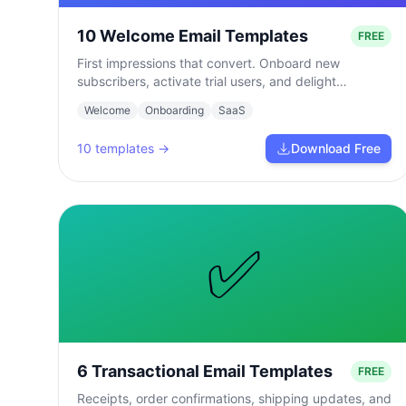
10 Welcome Email Templates
FREE
First impressions that convert. Onboard new
subscribers, activate trial users, and delight
customers from day one.
Welcome
Onboarding
SaaS
10
templates →
Download Free
✅
6 Transactional Email Templates
FREE
Receipts, order confirmations, shipping updates, and