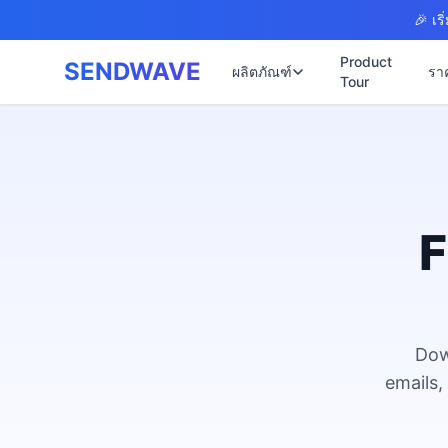
Skip to main content
🎉 เร
Product
SENDWAVE
ผลิตภัณฑ์
รา
Tour
✉️
🌐 บริการเว็บไซต์
รับทำเว็บไซต
🎨
🏠
พร้อมเปิดใช้ง
📋
เปิดเว็บไซต์
⚡
เริ่มต้น ฿9,90
F
📄
เว็บไซต์คลิน
🏥
✍️
พร้อมระบบนัด
🔧
เว็บไซต์โรง
🏭
B2B Catalog 
Dow
🔌
เว็บไซต์สอ
🌐
emails,
Thai-English 
เว็บไซต์ก่อส
🏗️
Construction 