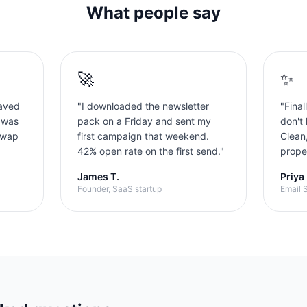
What people say
🚀
✨
aved
"
I downloaded the newsletter
"
Final
 was
pack on a Friday and sent my
don't 
swap
first campaign that weekend.
Clean
42% open rate on the first send.
"
proper
James T.
Priya
Founder, SaaS startup
Email S