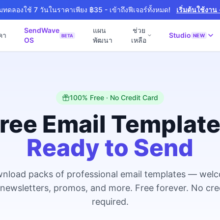
ิ่มทดลองใช้ 7 วันในราคาเพียง ฿35 - เข้าถึงฟีเจอร์ทั้งหมด!
เริ่มต้นใช้งาน
SendWave
แผน
ช่วย
คา
Studio
NEW
BETA
OS
พัฒนา
เหลือ
🚀 SOFTWARE PARTNER
📘
์ธุรกิจ
Software Studio
💻
📖
านภายใน 4 วัน
SaaS · AI · Cloud · Fractional CTO
100% Free · No Credit Card
📝
 4 วัน
0 · Fast Delivery
ree Email Templat
ิก
Ready to Send
หมายออนไลน์
งาน
+ Export
nload packs of professional email templates — wel
งภาษา
NEW
 newsletters, promos, and more. Free forever. No cre
สำหรับ Export
required.
ร้าง
NEW
& Engineering