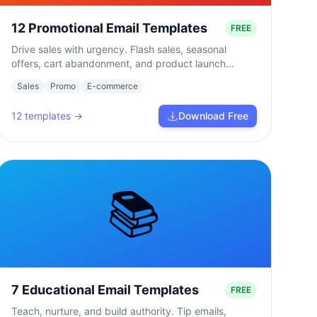
12 Promotional Email Templates
FREE
Drive sales with urgency. Flash sales, seasonal
offers, cart abandonment, and product launch
campaigns.
Sales
Promo
E-commerce
12
templates →
Download Free
📚
7 Educational Email Templates
FREE
Teach, nurture, and build authority. Tip emails,