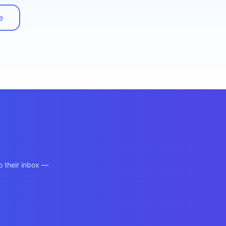
e
o their inbox —