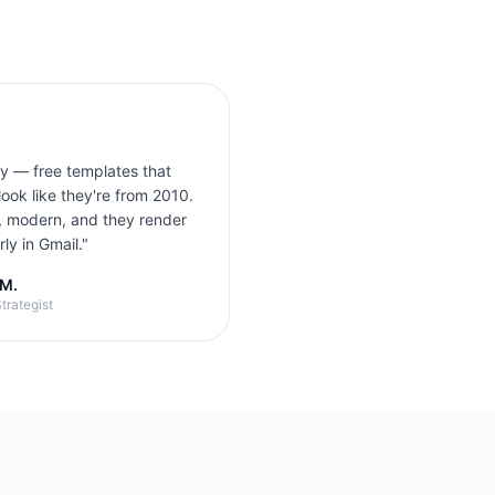
ly — free templates that
look like they're from 2010.
, modern, and they render
ly in Gmail.
"
 M.
trategist