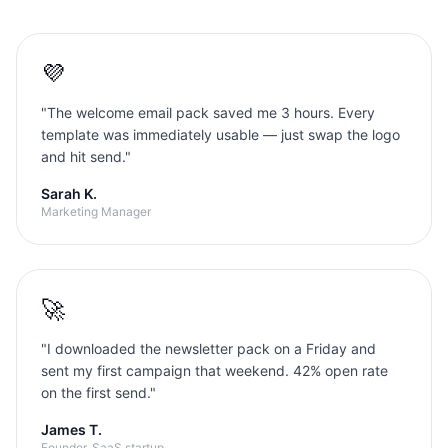
💜
"
The welcome email pack saved me 3 hours. Every
template was immediately usable — just swap the logo
and hit send.
"
Sarah K.
Marketing Manager
🚀
"
I downloaded the newsletter pack on a Friday and
sent my first campaign that weekend. 42% open rate
on the first send.
"
James T.
Founder, SaaS startup