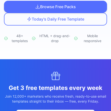
Studio
NEW
Browse Free Packs
Today's Daily Free Template
48+
HTML + drag-and-
Mobile
templates
เข้าสู่ระบบ
drop
responsive
เริ่มทดลอง 7 วัน ฿35
Get 3 free templates every week
Join 12,000+ marketers who receive fresh, ready-to-use email
templates straight to their inbox — free, every Friday.