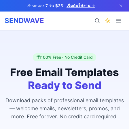
Skip to main content
🎉 ทดลอง 7 วัน ฿35
เริ่มต้นใช้งาน →
SENDWAVE
ผลิตภัณฑ์
100% Free · No Credit Card
Free Email Templates
Ready to Send
BETA
Download packs of professional email templates
— welcome emails, newsletters, promos, and
ช่วยเหลือ
more. Free forever. No credit card required.