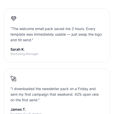
💜
"
The welcome email pack saved me 3 hours. Every
template was immediately usable — just swap the logo
and hit send.
"
Sarah K.
Marketing Manager
🚀
"
I downloaded the newsletter pack on a Friday and
sent my first campaign that weekend. 42% open rate
on the first send.
"
James T.
Founder, SaaS startup