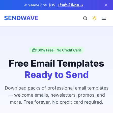
Skip to main content
🎉 ทดลอง 7 วัน ฿35
เริ่มต้นใช้งาน →
SENDWAVE
ผลิตภัณฑ์
100% Free · No Credit Card
Free Email Templates
Ready to Send
BETA
Download packs of professional email templates
— welcome emails, newsletters, promos, and
ช่วยเหลือ
more. Free forever. No credit card required.