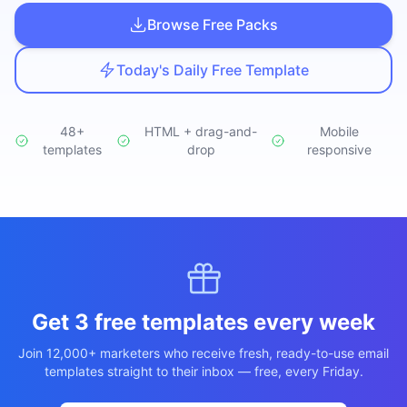
Studio
NEW
Browse Free Packs
Today's Daily Free Template
48+
HTML + drag-and-
Mobile
templates
เข้าสู่ระบบ
drop
responsive
เริ่มทดลอง 7 วัน ฿35
Get 3 free templates every week
Join 12,000+ marketers who receive fresh, ready-to-use email
templates straight to their inbox — free, every Friday.