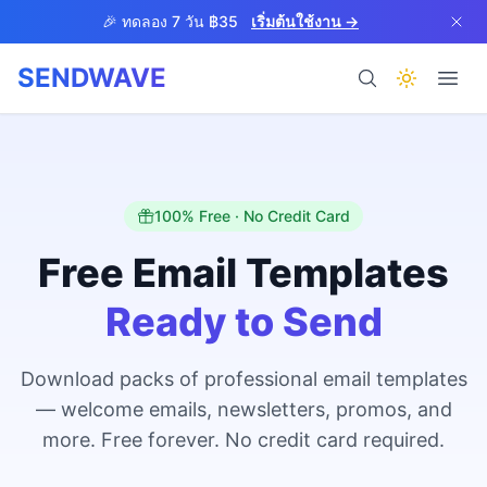
Skip to main content
🎉 ทดลอง 7 วัน ฿35
เริ่มต้นใช้งาน →
SENDWAVE
ผลิตภัณฑ์
100% Free · No Credit Card
Free Email Templates
Ready to Send
BETA
Download packs of professional email templates
— welcome emails, newsletters, promos, and
ช่วยเหลือ
more. Free forever. No credit card required.