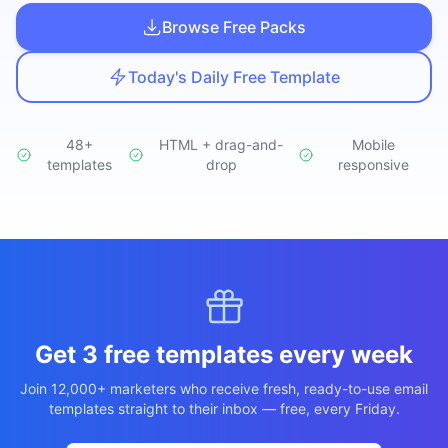
Studio
NEW
Browse Free Packs
Today's Daily Free Template
48+
HTML + drag-and-
Mobile
templates
เข้าสู่ระบบ
drop
responsive
เริ่มทดลอง 7 วัน ฿35
Get 3 free templates every week
Join 12,000+ marketers who receive fresh, ready-to-use email
templates straight to their inbox — free, every Friday.