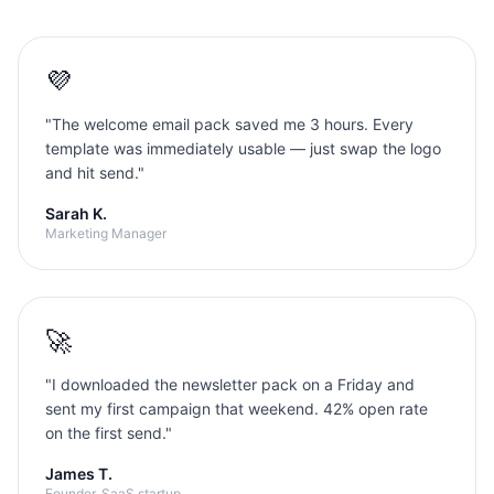
💜
"
The welcome email pack saved me 3 hours. Every
template was immediately usable — just swap the logo
and hit send.
"
Sarah K.
Marketing Manager
🚀
"
I downloaded the newsletter pack on a Friday and
sent my first campaign that weekend. 42% open rate
on the first send.
"
James T.
Founder, SaaS startup