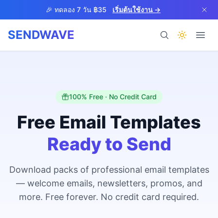
Skip to main content
🎉 ทดลอง 7 วัน ฿35
เริ่มต้นใช้งาน →
SENDWAVE
ผลิตภัณฑ์
100% Free · No Credit Card
Free Email Templates
Ready to Send
BETA
Download packs of professional email templates
— welcome emails, newsletters, promos, and
ช่วยเหลือ
more. Free forever. No credit card required.