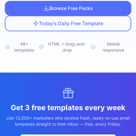
Studio
NEW
Browse Free Packs
Today's Daily Free Template
48+
HTML + drag-and-
Mobile
templates
เข้าสู่ระบบ
drop
responsive
เริ่มทดลอง 7 วัน ฿35
Get 3 free templates every week
Join 12,000+ marketers who receive fresh, ready-to-use email
templates straight to their inbox — free, every Friday.