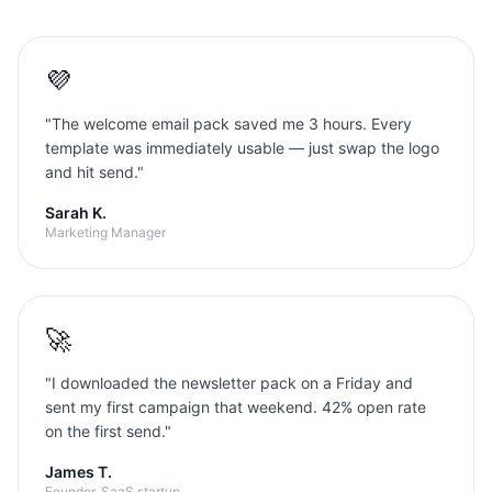
💜
"
The welcome email pack saved me 3 hours. Every
template was immediately usable — just swap the logo
and hit send.
"
Sarah K.
Marketing Manager
🚀
"
I downloaded the newsletter pack on a Friday and
sent my first campaign that weekend. 42% open rate
on the first send.
"
James T.
Founder, SaaS startup