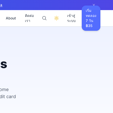
 →
เริ่ม
ติดต่อ
เข้าสู่
ทดลอง
About
เรา
ระบบ
7 วัน
฿35
es
come
dit card