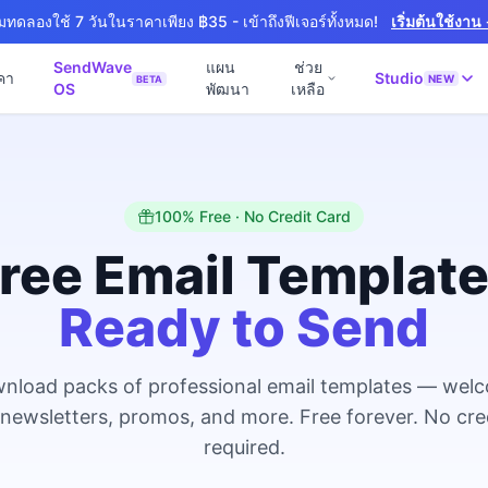
ิ่มทดลองใช้ 7 วันในราคาเพียง ฿35 - เข้าถึงฟีเจอร์ทั้งหมด!
เริ่มต้นใช้งาน
SendWave
แผน
ช่วย
คา
Studio
NEW
BETA
OS
พัฒนา
เหลือ
🚀 SOFTWARE PARTNER
📘
์ธุรกิจ
Software Studio
💻
📖
านภายใน 4 วัน
SaaS · AI · Cloud · Fractional CTO
100% Free · No Credit Card
📝
 4 วัน
0 · Fast Delivery
ree Email Templat
ิก
Ready to Send
หมายออนไลน์
งาน
+ Export
nload packs of professional email templates — wel
งภาษา
NEW
 newsletters, promos, and more. Free forever. No cre
สำหรับ Export
required.
ร้าง
NEW
& Engineering