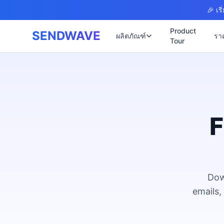
Skip to main content
🎉 เร
Product
SENDWAVE
ผลิตภัณฑ์
รา
Tour
✉️
🌐 บริการเว็บไซต์
รับทำเว็บไซต
🎨
🏠
พร้อมเปิดใช้ง
📋
เปิดเว็บไซต์
⚡
เริ่มต้น ฿9,90
F
📄
เว็บไซต์คลิน
🏥
✍️
พร้อมระบบนัด
🔧
เว็บไซต์โรง
🏭
B2B Catalog 
Dow
🔌
เว็บไซต์สอ
🌐
emails,
Thai-English 
เว็บไซต์ก่อส
🏗️
Construction 