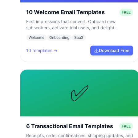
10 Welcome Email Templates
FREE
First impressions that convert. Onboard new
subscribers, activate trial users, and delight
customers from day one.
Welcome
Onboarding
SaaS
10
templates →
Download Free
✅
6 Transactional Email Templates
FREE
Receipts, order confirmations, shipping updates, and