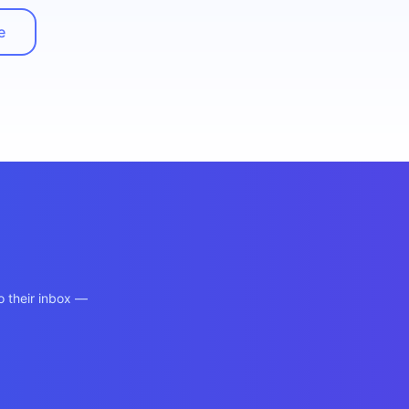
e
o their inbox —