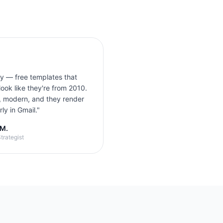
ly — free templates that
look like they're from 2010.
, modern, and they render
ly in Gmail.
"
 M.
trategist