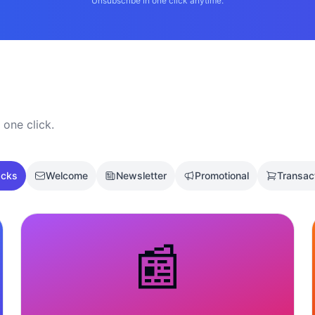
Unsubscribe in one click anytime.
 one click.
acks
Welcome
Newsletter
Promotional
Transac
📰