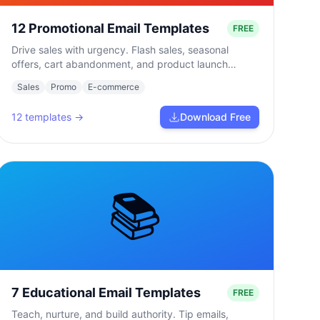
12 Promotional Email Templates
FREE
Drive sales with urgency. Flash sales, seasonal
offers, cart abandonment, and product launch
campaigns.
Sales
Promo
E-commerce
12
templates →
Download Free
📚
7 Educational Email Templates
FREE
Teach, nurture, and build authority. Tip emails,