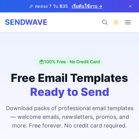
Skip to main content
🎉 ทดลอง 7 วัน ฿35
เริ่มต้นใช้งาน →
SENDWAVE
ผลิตภัณฑ์
100% Free · No Credit Card
Free Email Templates
Ready to Send
BETA
Download packs of professional email templates
— welcome emails, newsletters, promos, and
ช่วยเหลือ
more. Free forever. No credit card required.