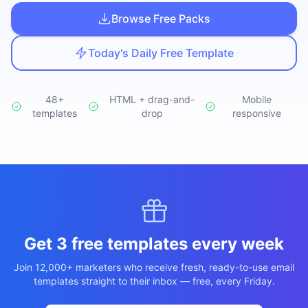
Studio
NEW
Browse Free Packs
Today's Daily Free Template
48+
HTML + drag-and-
Mobile
templates
เข้าสู่ระบบ
drop
responsive
เริ่มทดลอง 7 วัน ฿35
Get 3 free templates every week
Join 12,000+ marketers who receive fresh, ready-to-use email
templates straight to their inbox — free, every Friday.