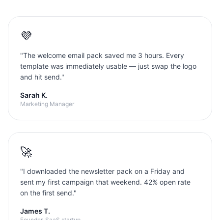
💜
"
The welcome email pack saved me 3 hours. Every
template was immediately usable — just swap the logo
and hit send.
"
Sarah K.
Marketing Manager
🚀
"
I downloaded the newsletter pack on a Friday and
sent my first campaign that weekend. 42% open rate
on the first send.
"
James T.
Founder, SaaS startup