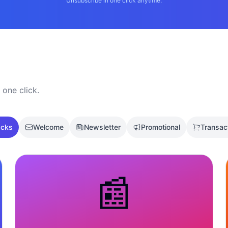
Unsubscribe in one click anytime.
 one click.
acks
Welcome
Newsletter
Promotional
Transac
📰