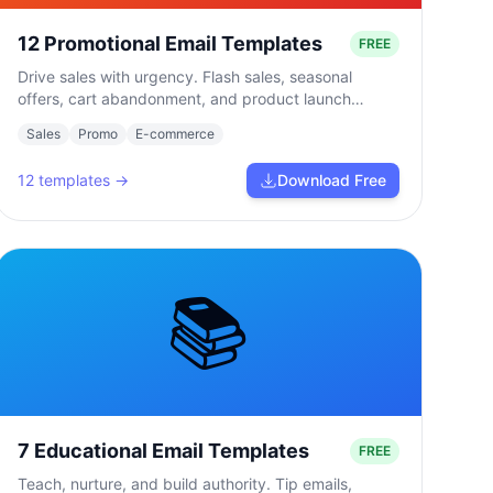
12 Promotional Email Templates
FREE
Drive sales with urgency. Flash sales, seasonal
offers, cart abandonment, and product launch
campaigns.
Sales
Promo
E-commerce
12
templates →
Download Free
📚
7 Educational Email Templates
FREE
Teach, nurture, and build authority. Tip emails,