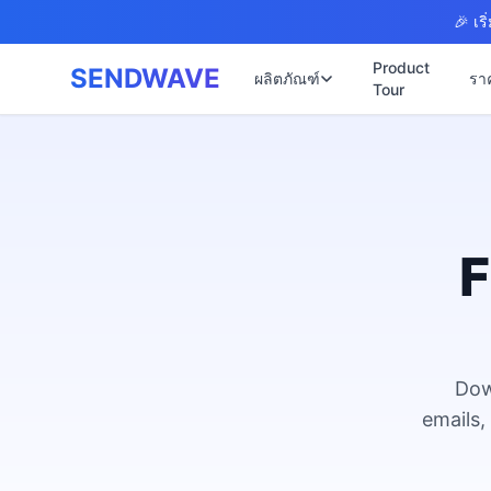
Skip to main content
🎉 เร
Product
SENDWAVE
ผลิตภัณฑ์
รา
Tour
✉️
🌐 บริการเว็บไซต์
รับทำเว็บไซต
🎨
🏠
พร้อมเปิดใช้ง
📋
เปิดเว็บไซต์
⚡
เริ่มต้น ฿9,90
F
📄
เว็บไซต์คลิน
🏥
✍️
พร้อมระบบนัด
🔧
เว็บไซต์โรง
🏭
B2B Catalog 
Dow
🔌
เว็บไซต์สอ
🌐
emails,
Thai-English 
เว็บไซต์ก่อส
🏗️
Construction 