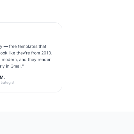
ly — free templates that
look like they're from 2010.
, modern, and they render
ly in Gmail.
"
 M.
trategist