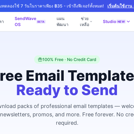
ิ่มทดลองใช้ 7 วันในราคาเพียง ฿35 - เข้าถึงฟีเจอร์ทั้งหมด!
เริ่มต้นใช้งาน
SendWave
แผน
ช่วย
คา
Studio
NEW
BETA
OS
พัฒนา
เหลือ
🚀 SOFTWARE PARTNER
📘
์ธุรกิจ
Software Studio
💻
📖
านภายใน 4 วัน
SaaS · AI · Cloud · Fractional CTO
100% Free · No Credit Card
📝
 4 วัน
0 · Fast Delivery
ree Email Templat
ิก
Ready to Send
หมายออนไลน์
งาน
+ Export
nload packs of professional email templates — wel
งภาษา
NEW
 newsletters, promos, and more. Free forever. No cre
สำหรับ Export
required.
ร้าง
NEW
& Engineering