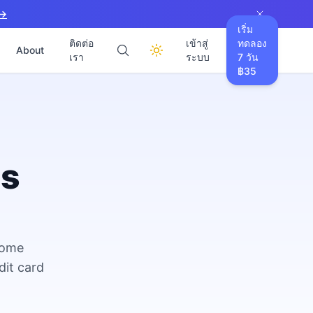
 →
เริ่ม
ติดต่อ
เข้าสู่
ทดลอง
About
เรา
ระบบ
7 วัน
฿35
es
come
dit card