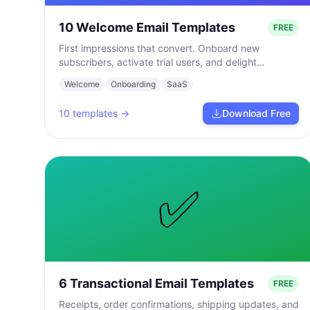
10 Welcome Email Templates
FREE
First impressions that convert. Onboard new
subscribers, activate trial users, and delight
customers from day one.
Welcome
Onboarding
SaaS
10
templates →
Download Free
✅
6 Transactional Email Templates
FREE
Receipts, order confirmations, shipping updates, and