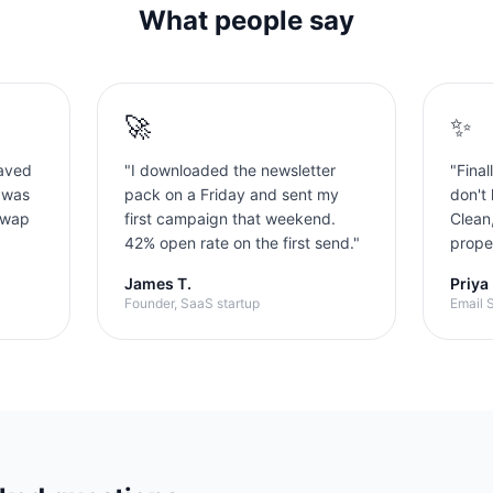
What people say
🚀
✨
aved
"
I downloaded the newsletter
"
Final
 was
pack on a Friday and sent my
don't 
swap
first campaign that weekend.
Clean
42% open rate on the first send.
"
proper
James T.
Priya
Founder, SaaS startup
Email S