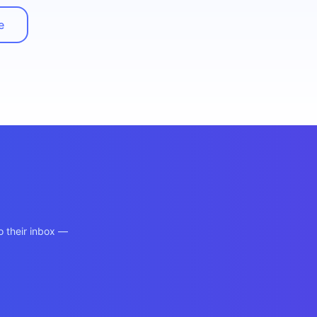
e
o their inbox —