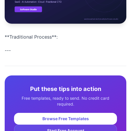
Studio
NEW
**Traditional Process**:
เข้าสู่ระบบ
---
เริ่มทดลอง 7 วัน ฿35
Put these tips into action
Free templates, ready to send. No credit card
required.
Browse Free Templates
Start Free Account