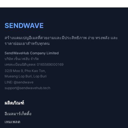
SENDWAVE
สร้างแคมเปญอีเมลที่สวยงามและมีประสิทธิภาพ ง่าย ทรงพลัง และ
ราคาย่อมเยาสำหรับทุกคน
SendWaveHub Company Limited
บริษัท เซ็นเวฟฮับ จำกัด
เลขทะเบียนนิติบุคคล: 0165569000169
32/9 Moo 9, Pho Kao Ton,
Mueang Lop Buri, Lop Buri
LINE:
@sendwave
support@sendwavehub.tech
ผลิตภัณฑ์
อีเมลมาร์เก็ตติ้ง
เทมเพลต