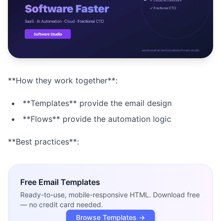
Studio
NEW
**How they work together**:
เข้าสู่ระบบ
**Templates** provide the email design
เริ่มทดลอง 7 วัน ฿35
**Flows** provide the automation logic
**Best practices**:
Free
Email Templates
Ready-to-use, mobile-responsive HTML. Download free
— no credit card needed.
Browse Templates →