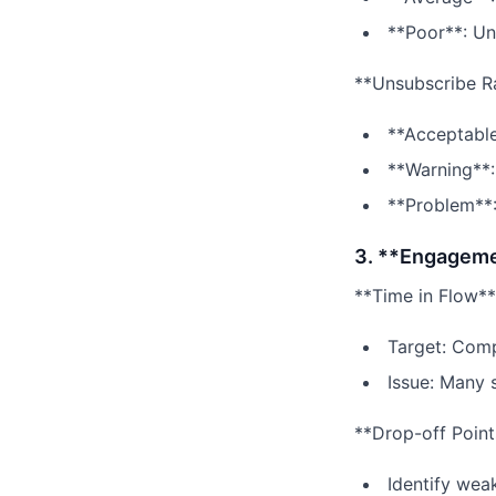
**Poor**: U
**Unsubscribe R
**Acceptable
**Warning**:
**Problem**
3. **Engageme
**Time in Flow**
Target: Comp
Issue: Many 
**Drop-off Poin
Identify wea