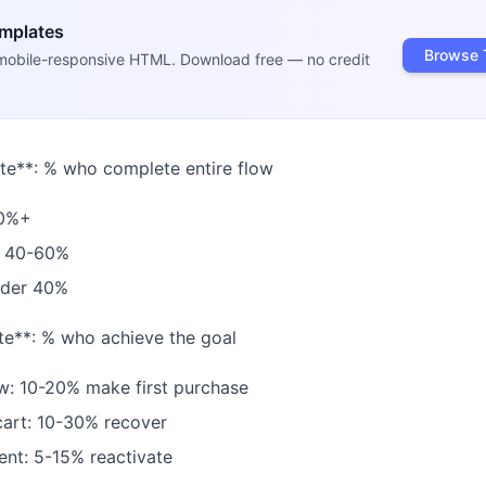
emplates
Browse 
mobile-responsive HTML. Download free — no credit
te**: % who complete entire flow
60%+
: 40-60%
nder 40%
te**: % who achieve the goal
w: 10-20% make first purchase
art: 10-30% recover
nt: 5-15% reactivate