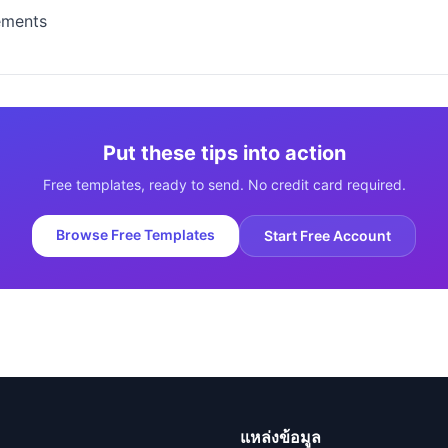
ements
Put these tips into action
Free templates, ready to send. No credit card required.
Browse Free Templates
Start Free Account
แหล่งข้อมูล