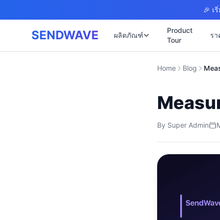
Skip to main content
🎉 เร
Product
SENDWAVE
ผลิตภัณฑ์
รา
Tour
✉️
🌐 บริการเว็บไซต์
Home
Blog
รับทำเว็บไซต
🎨
🏠
พร้อมเปิดใช้ง
Measur
📋
เปิดเว็บไซต์
⚡
เริ่มต้น ฿9,90
📄
By
Super Admin
เว็บไซต์คลิน
🏥
✍️
พร้อมระบบนัด
🔧
เว็บไซต์โรง
🏭
B2B Catalog 
🔌
เว็บไซต์สอ
🌐
Thai-English 
เว็บไซต์ก่อส
🏗️
Construction 