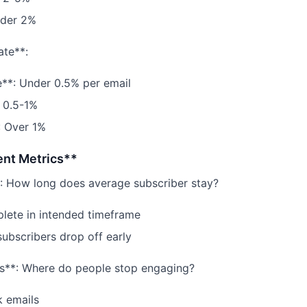
nder 2%
ate**:
**: Under 0.5% per email
 0.5-1%
: Over 1%
nt Metrics**
: How long does average subscriber stay?
lete in intended timeframe
subscribers drop off early
ts**: Where do people stop engaging?
k emails