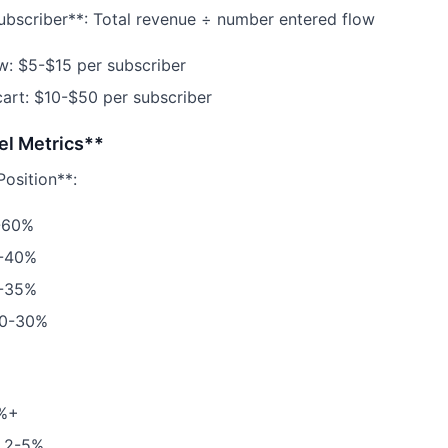
bscriber**: Total revenue ÷ number entered flow
: $5-$15 per subscriber
rt: $10-$50 per subscriber
el Metrics**
osition**:
0-60%
0-40%
5-35%
20-30%
5%+
: 2-5%