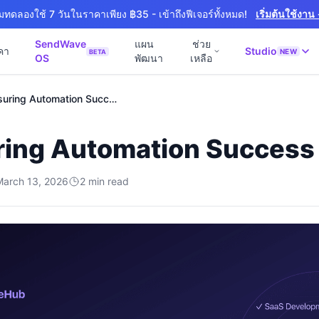
ิ่มทดลองใช้ 7 วันในราคาเพียง ฿35 - เข้าถึงฟีเจอร์ทั้งหมด!
เริ่มต้นใช้งาน
SendWave
แผน
ช่วย
คา
Studio
NEW
BETA
OS
พัฒนา
เหลือ
🚀 SOFTWARE PARTNER
📘
Measuring Automation Success
์ธุรกิจ
Software Studio
💻
📖
านภายใน 4 วัน
SaaS · AI · Cloud · Fractional CTO
ing Automation Success
📝
 4 วัน
0 · Fast Delivery
March 13, 2026
2
min read
ิก
หมายออนไลน์
งาน
+ Export
งภาษา
NEW
สำหรับ Export
ร้าง
NEW
& Engineering