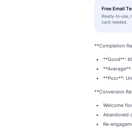
Free
Email T
Ready-to-use, 
card needed.
**Completion Ra
**Good**: 
**Average**
**Poor**: U
**Conversion Ra
Welcome flo
Abandoned c
Re-engageme