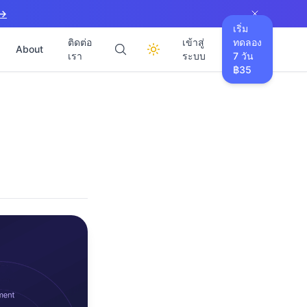
 →
เริ่ม
ติดต่อ
เข้าสู่
ทดลอง
About
เรา
ระบบ
7 วัน
฿35