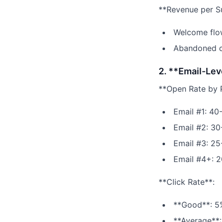
**Revenue per Su
Welcome flow
Abandoned ca
2. **Email-Lev
**Open Rate by P
Email #1: 4
Email #2: 3
Email #3: 2
Email #4+: 
**Click Rate**:
**Good**: 
**Average**