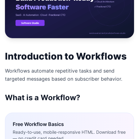
Studio
NEW
เข้าสู่ระบบ
Introduction to Workflows
เริ่มทดลอง 7 วัน ฿35
Workflows automate repetitive tasks and send
targeted messages based on subscriber behavior.
What is a Workflow?
Free
Workflow Basics
Ready-to-use, mobile-responsive HTML. Download free
— no credit card needed.