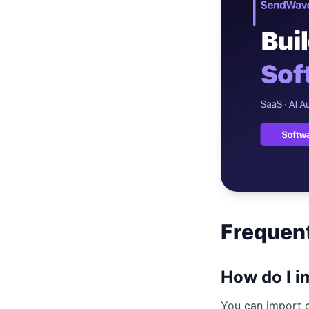
เว็บไซต์โลจิ
🚛
Logistics & T
เว็บไซต์ AI
🤖
Chatbot + Lea
Frequen
How do I i
You can import c