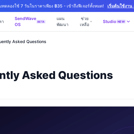
ิ่มทดลองใช้ 7 วันในราคาเพียง ฿35 - เข้าถึงฟีเจอร์ทั้งหมด!
เริ่มต้นใช้งาน
SendWave
แผน
ช่วย
คา
Studio
NEW
BETA
OS
พัฒนา
เหลือ
🚀 SOFTWARE PARTNER
📘
uently Asked Questions
์ธุรกิจ
Software Studio
💻
📖
านภายใน 4 วัน
SaaS · AI · Cloud · Fractional CTO
📝
 4 วัน
0 · Fast Delivery
ntly Asked Questions
ิก
หมายออนไลน์
งาน
+ Export
งภาษา
NEW
สำหรับ Export
ร้าง
NEW
& Engineering