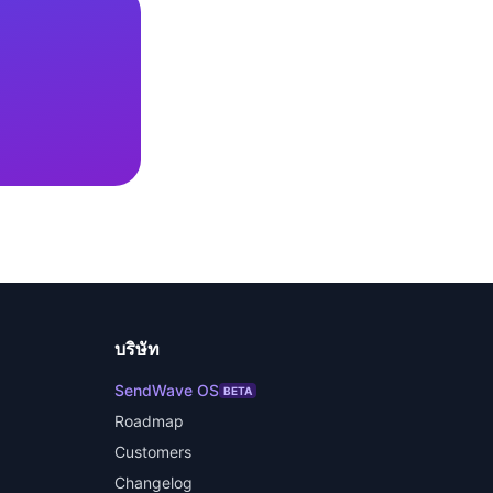
บริษัท
SendWave OS
BETA
Roadmap
Customers
Changelog