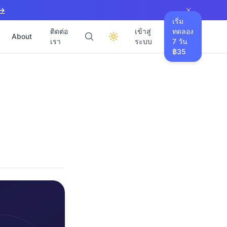
 →
เริ่ม
ติดต่อ
เข้าสู่
ทดลอง
About
เรา
ระบบ
7 วัน
฿35