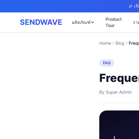
Skip to main content
🎉 เร
Product
SENDWAVE
ผลิตภัณฑ์
รา
Tour
✉️
🌐 บริการเว็บไซต์
Home
Blog
Freq
รับทำเว็บไซต
🎨
🏠
พร้อมเปิดใช้ง
📋
FAQ
เปิดเว็บไซต์
⚡
เริ่มต้น ฿9,90
📄
Freque
เว็บไซต์คลิน
🏥
✍️
พร้อมระบบนัด
By
Super Admin
🔧
เว็บไซต์โรง
🏭
B2B Catalog 
🔌
เว็บไซต์สอ
🌐
Thai-English 
เว็บไซต์ก่อส
🏗️
Construction 