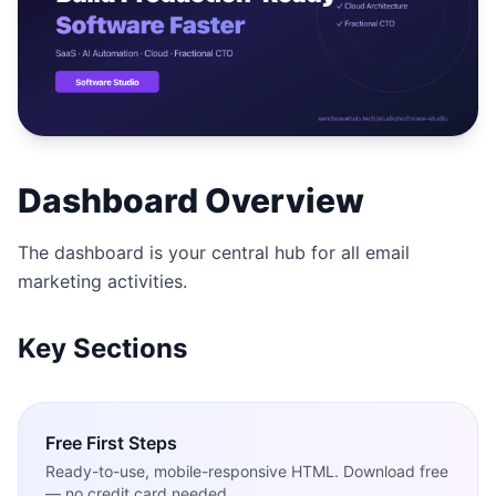
Studio
NEW
เข้าสู่ระบบ
Dashboard Overview
เริ่มทดลอง 7 วัน ฿35
The dashboard is your central hub for all email
marketing activities.
Key Sections
Free
First Steps
Ready-to-use, mobile-responsive HTML. Download free
— no credit card needed.