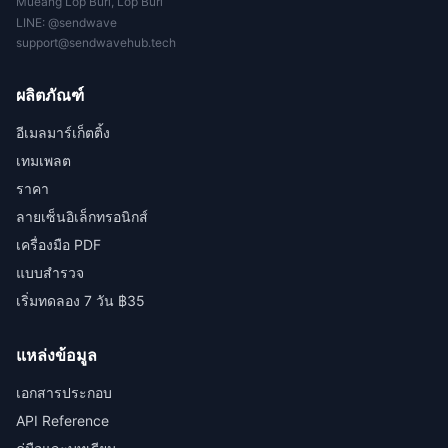
Mueang Lop Buri, Lop Buri
LINE:
@sendwave
support@sendwavehub.tech
ผลิตภัณฑ์
อีเมลมาร์เก็ตติ้ง
เทมเพลต
ราคา
ลายเซ็นอิเล็กทรอนิกส์
เครื่องมือ PDF
แบบสำรวจ
เริ่มทดลอง 7 วัน ฿35
แหล่งข้อมูล
เอกสารประกอบ
API Reference