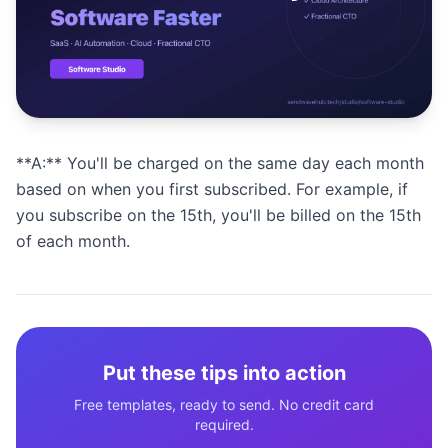
Studio
NEW
**A:** You'll be charged on the same day each month
เข้าสู่ระบบ
based on when you first subscribed. For example, if
you subscribe on the 15th, you'll be billed on the 15th
เริ่มทดลอง 7 วัน ฿35
of each month.
Put these tips into action
Free templates, ready to send. No credit card
required.