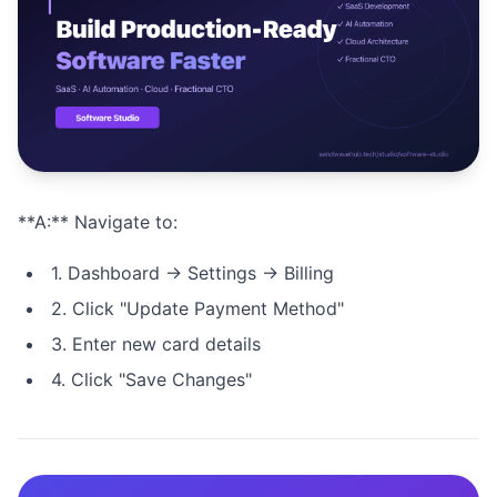
Studio
NEW
เข้าสู่ระบบ
**A:** Navigate to:
เริ่มทดลอง 7 วัน ฿35
1. Dashboard → Settings → Billing
2. Click "Update Payment Method"
3. Enter new card details
4. Click "Save Changes"