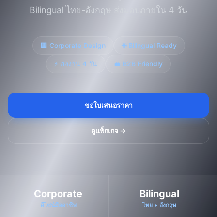
Studio
NEW
Bilingual ไทย-อังกฤษ ส่งมอบภายใน 4 วัน
🏢 Corporate Design
🌐 Bilingual Ready
⚡ ส่งงาน 4 วัน
💼 B2B Friendly
Login
ขอใบเสนอราคา
Start 7-Day $1 Trial
ดูแพ็กเกจ →
Corporate
Bilingual
ดีไซน์มืออาชีพ
ไทย + อังกฤษ