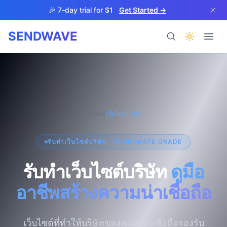
Skip to main content
🎉 7-day trial for $1
Get Started →
SENDWAVE
Products
Studio
/
เว็บไซต์บริษัท
รับทำเว็บไซต์บริษัท · CORPORATE GRADE
BETA
รับทำเว็บไซต์บริษัท
ดูมือ
อาชีพ
สร้างความน่าเชื่อถือ
Help
เว็บไซต์ที่ทำให้บริษัทของคุณดูน่าเชื่อถือ
รองรับ