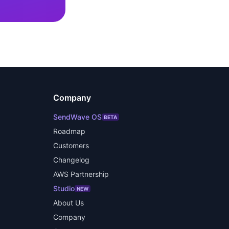
Company
SendWave OS
BETA
Roadmap
Customers
Changelog
AWS Partnership
Studio
NEW
About Us
Company