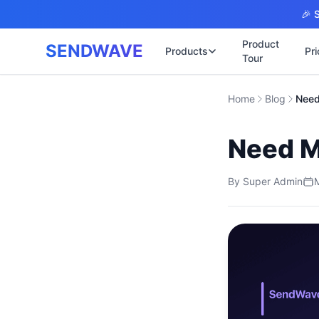
Skip to main content
🎉 S
Product
SENDWAVE
Products
Pri
Tour
✉️
🌐 บริการเว็บไ
Home
Blog
Need
รับทำเ
🎨
🏠
พร้อมเป
Need M
📋
เปิดเว็
⚡
เริ่มต้น
📄
By
Super Admin
เว็บไซต
🏥
✍️
พร้อมร
🔧
เว็บไซ
🏭
B2B Cat
🔌
เว็บไ
🌐
Thai-En
เว็บไซต
🏗️
Constru