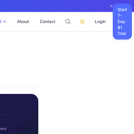
→
Start
7-
About
Contact
Login
Day
W
$1
Trial