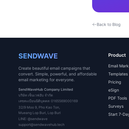
Back to Blog
SENDWAVE
Product
Email Mark
Create beautiful email campaigns that
convert. Simple, powerful, and affordable
Templates
email marketing for everyone.
Pricing
SendWaveHub Company Limited
eSign
บริษัท เซ็นเวฟฮับ จำกัด
PDF Tools
เลขทะเบียนนิติบุคคล: 0165569000169
Surveys
32/9 Moo 9, Pho Kao Ton,
Mueang Lop Buri, Lop Buri
Start 7-Day
LINE:
@sendwave
support@sendwavehub.tech