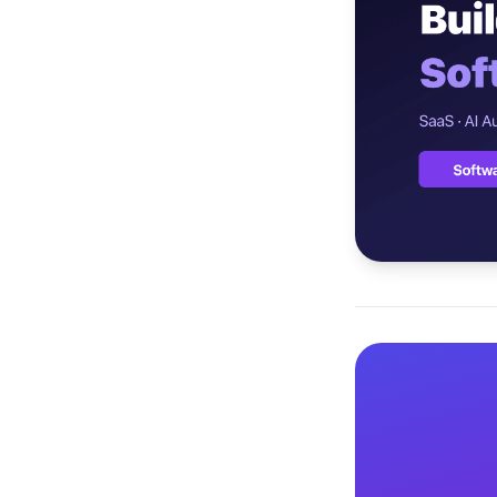
เว็บไซต
🚛
Logisti
เว็บไซ
🤖
Chatbot