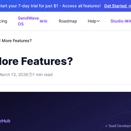
tart your 7-day trial for just $1 - Access all features!
Get Started 
SendWave
cing
Roadmap
Help
Studio
NE
BETA
OS
📘
ซต์
🚀 SOFTWARE PARTNER
 More Features?
ว็บไซต์ธุรกิจ
Software Studio
📖
💻
ิดใช้งานภายใน 4 วัน
SaaS · AI · Cloud · Fractional CTO
ore Features?
📝
บไซต์ 4 วัน
 ฿9,900 · Fast Delivery
March 13, 2026
1
min read
์คลินิก
ะบบนัดหมายออนไลน์
ต์โรงงาน
alog + Export
ซต์สองภาษา
NEW
glish สำหรับ Export
์ก่อสร้าง
NEW
ction & Engineering