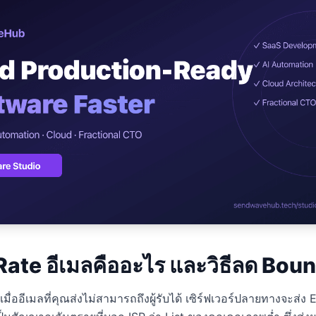
ปรึกษาฟรี
์โลจิสติกส์
NEW
cs & Transportation
ไม่มีข้อผูกมัด · ตอบกลับ 24 ชม.
ต์ AI + LINE OA
ประเมินราคาฟรี →
NEW
 + Lead อัตโนมัติ
ate อีเมลคืออะไร และวิธีลด Bou
ื่ออีเมลที่คุณส่งไม่สามารถถึงผู้รับได้ เซิร์ฟเวอร์ปลายทางจะส่ง 