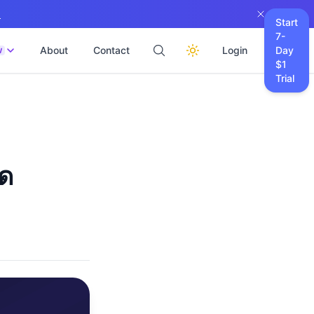
→
Start
7-
About
Contact
Login
Day
W
$1
Trial
ลด