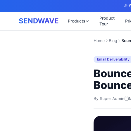
Skip to main content
🎉 S
Product
SENDWAVE
Products
Pri
Tour
✉️
🌐 บริการเว็บไ
Home
Blog
รับทำเ
🎨
🏠
พร้อมเป
📋
Email Deliverability
เปิดเว็
⚡
เริ่มต้น
📄
Bounce 
เว็บไซต
🏥
✍️
Bounce
พร้อมร
🔧
เว็บไซ
🏭
By
Super Admin
B2B Cat
🔌
เว็บไ
🌐
Thai-En
เว็บไซต
🏗️
Constru