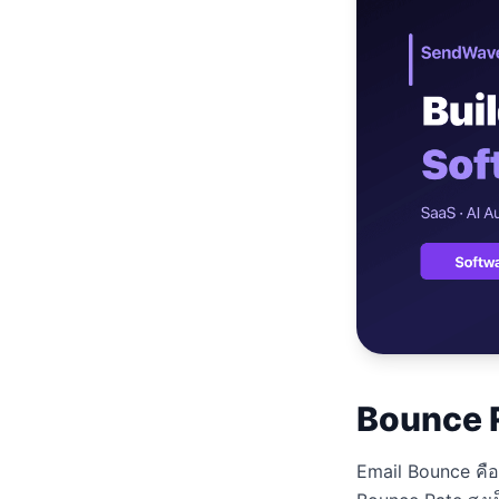
เว็บไซต
🚛
Logisti
เว็บไซ
🤖
Chatbot
Bounce R
Email Bounce คือเม