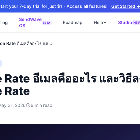
tart your 7-day trial for just $1 - Access all features!
Get Started 
SendWave
cing
Roadmap
Help
Studio
NE
BETA
OS
📘
ซต์
🚀 SOFTWARE PARTNER
Bounce Rate อีเมลคืออะไร และวิธีลด Bounce Rate
ว็บไซต์ธุรกิจ
Software Studio
📖
💻
ิดใช้งานภายใน 4 วัน
SaaS · AI · Cloud · Fractional CTO
📝
บไซต์ 4 วัน
 ฿9,900 · Fast Delivery
Rate อีเมลคืออะไร และวิธี
์คลินิก
 Rate
ะบบนัดหมายออนไลน์
ต์โรงงาน
alog + Export
May 31, 2026
6
min read
ซต์สองภาษา
NEW
glish สำหรับ Export
์ก่อสร้าง
NEW
ction & Engineering