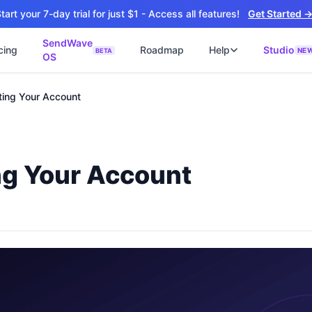
tart your 7-day trial for just $1 - Access all features!
Get Started 
SendWave
cing
Roadmap
Help
Studio
NE
BETA
OS
📘
ซต์
🚀 SOFTWARE PARTNER
ting Your Account
ว็บไซต์ธุรกิจ
Software Studio
📖
💻
ิดใช้งานภายใน 4 วัน
SaaS · AI · Cloud · Fractional CTO
📝
บไซต์ 4 วัน
 ฿9,900 · Fast Delivery
ng Your Account
์คลินิก
ะบบนัดหมายออนไลน์
ต์โรงงาน
alog + Export
ซต์สองภาษา
NEW
glish สำหรับ Export
์ก่อสร้าง
NEW
ction & Engineering