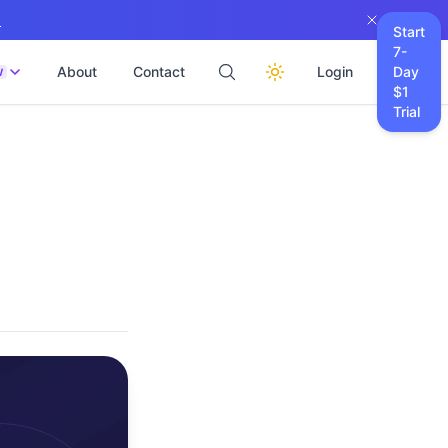
→
Start
7-
About
Contact
Login
Day
W
$1
Trial