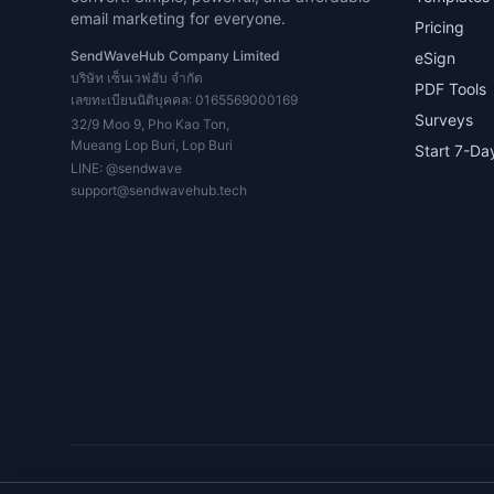
email marketing for everyone.
Pricing
SendWaveHub Company Limited
eSign
บริษัท เซ็นเวฟฮับ จำกัด
PDF Tools
เลขทะเบียนนิติบุคคล: 0165569000169
Surveys
32/9 Moo 9, Pho Kao Ton,
Mueang Lop Buri, Lop Buri
Start 7-Day
LINE:
@sendwave
support@sendwavehub.tech
© 2026 SENDWAVE. All rights reserved.