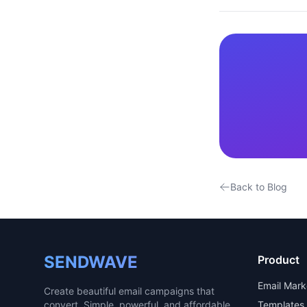
Back to Blog
SENDWAVE
Product
Email Mark
Create beautiful email campaigns that
convert. Simple, powerful, and affordable
Templates