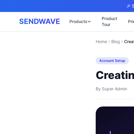
Skip to main content
🎉 S
Product
SENDWAVE
Products
Pri
Tour
✉️
🌐 บริการเว็บไ
Home
Blog
Crea
รับทำเ
🎨
🏠
พร้อมเป
📋
Account Setup
เปิดเว็
⚡
เริ่มต้น
📄
Creati
เว็บไซต
🏥
✍️
พร้อมร
By
Super Admin
🔧
เว็บไซ
🏭
B2B Cat
🔌
เว็บไ
🌐
Thai-En
เว็บไซต
🏗️
Constru