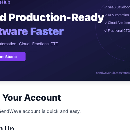
ปรึกษาฟรี
์โลจิสติกส์
NEW
cs & Transportation
ไม่มีข้อผูกมัด · ตอบกลับ 24 ชม.
ต์ AI + LINE OA
ประเมินราคาฟรี →
NEW
 + Lead อัตโนมัติ
g Your Account
SendWave account is quick and easy.
gn Up