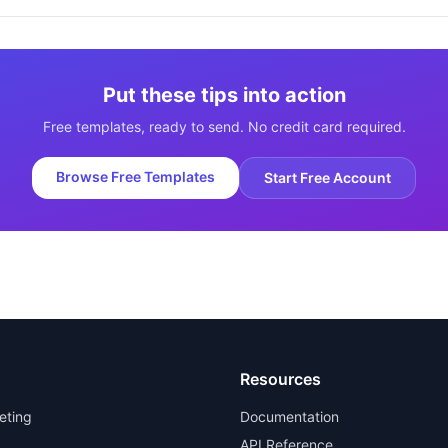
Put these tips into action
Free templates, ready to send. No credit card required.
Browse Free Templates
Start Free Account
Resources
eting
Documentation
API Reference