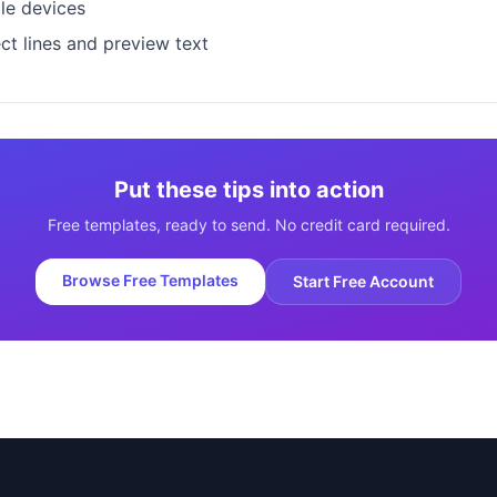
le devices
ct lines and preview text
Put these tips into action
Free templates, ready to send. No credit card required.
Browse Free Templates
Start Free Account