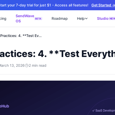
tart your 7-day trial for just $1 - Access all features!
Get Started 
SendWave
cing
Roadmap
Help
Studio
NE
BETA
OS
📘
ซต์
🚀 SOFTWARE PARTNER
Best Practices: 4. **Test Everything**
ว็บไซต์ธุรกิจ
Software Studio
📖
💻
ิดใช้งานภายใน 4 วัน
SaaS · AI · Cloud · Fractional CTO
actices: 4. **Test Everyt
📝
บไซต์ 4 วัน
 ฿9,900 · Fast Delivery
March 13, 2026
2
min read
์คลินิก
ะบบนัดหมายออนไลน์
ต์โรงงาน
alog + Export
ซต์สองภาษา
NEW
glish สำหรับ Export
์ก่อสร้าง
NEW
ction & Engineering