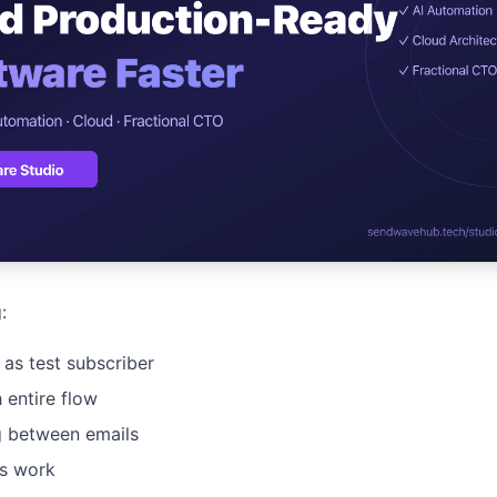
ปรึกษาฟรี
์โลจิสติกส์
NEW
cs & Transportation
ไม่มีข้อผูกมัด · ตอบกลับ 24 ชม.
ต์ AI + LINE OA
ประเมินราคาฟรี →
NEW
 + Lead อัตโนมัติ
:
 as test subscriber
 entire flow
g between emails
nks work