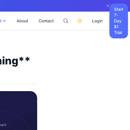
→
Start
7-
About
Contact
Login
Day
W
$1
Trial
hing**