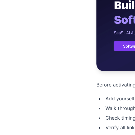
เว็บไซต
🚛
Logisti
เว็บไซ
🤖
Chatbot
Before activating
Add yourself
Walk through
Check timin
Verify all li