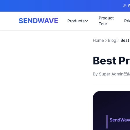
Skip to main content
🎉 S
Product
SENDWAVE
Products
Pri
Tour
✉️
🌐 บริการเว็บไ
Home
Blog
รับทำเ
🎨
🏠
พร้อมเป
Best Pr
📋
เปิดเว็
⚡
เริ่มต้น
📄
By
Super Admin
เว็บไซต
🏥
✍️
พร้อมร
🔧
เว็บไซ
🏭
B2B Cat
🔌
เว็บไ
🌐
Thai-En
เว็บไซต
🏗️
Constru