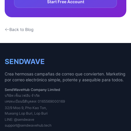
Start Free Account
Back to Blog
SENDWAVE
Crea hermosas campañas de correo que convierten. Marketing
por correo electrónico simple, potente y asequible para todos.
SendWaveHub Company Limited
บริษัท เซ็นเวฟฮับ จำกัด
เลขทะเบียนนิติบุคคล: 0165569000169
32/9 Moo 9, Pho Kao Ton,
Mueang Lop Buri, Lop Buri
LINE:
@sendwave
support@sendwavehub.tech