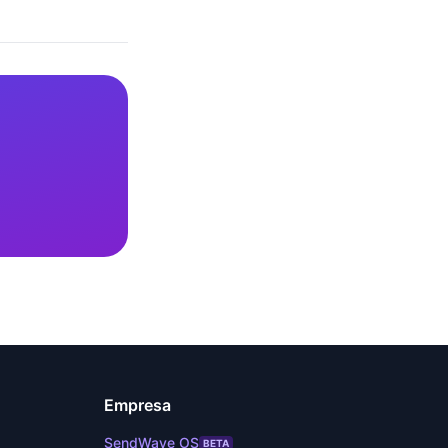
Empresa
SendWave OS
BETA