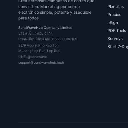
Crea hermosas campañas de correo que
convierten. Marketing por correo
Plantillas
electrónico simple, potente y asequible
Precios
para todos.
eSign
SendWaveHub Company Limited
PDF Tools
บริษัท เซ็นเวฟฮับ จำกัด
Surveys
เลขทะเบียนนิติบุคคล: 0165569000169
32/9 Moo 9, Pho Kao Ton,
Start 7-Day
Mueang Lop Buri, Lop Buri
LINE:
@sendwave
support@sendwavehub.tech