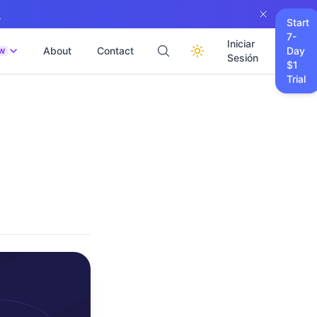
→
Start
7-
Iniciar
About
Contact
Day
W
Sesión
$1
Trial