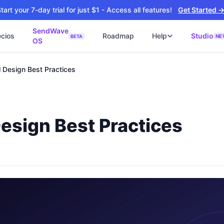
tart your 7-day trial for just $1 - Access all features!
Get Started 
SendWave
ecios
Roadmap
Help
Studio
NE
BETA
OS
📘
ไซต์
🚀 SOFTWARE PARTNER
l Design Best Practices
ว็บไซต์ธุรกิจ
Software Studio
📖
💻
ปิดใช้งานภายใน 4 วัน
SaaS · AI · Cloud · Fractional CTO
📝
็บไซต์ 4 วัน
น ฿9,900 · Fast Delivery
esign Best Practices
ต์คลินิก
ะบบนัดหมายออนไลน์
ซต์โรงงาน
talog + Export
ซต์สองภาษา
NEW
nglish สำหรับ Export
ต์ก่อสร้าง
NEW
uction & Engineering