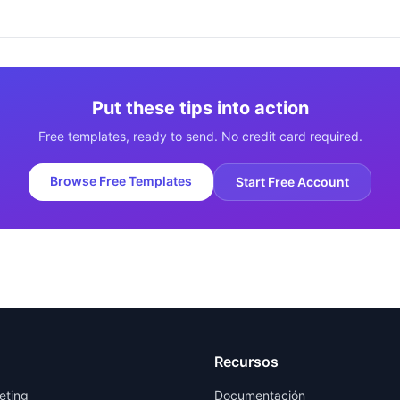
Put these tips into action
Free templates, ready to send. No credit card required.
Browse Free Templates
Start Free Account
Recursos
eting
Documentación