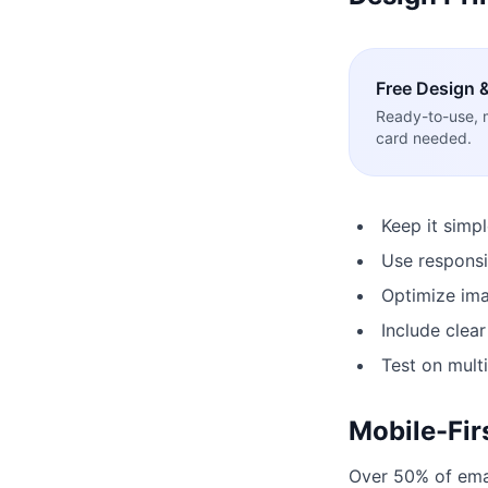
Free
Design 
Ready-to-use, 
card needed.
Keep it simp
Use responsi
Optimize ima
Include clear
Test on mult
Mobile-Fir
Over 50% of emai