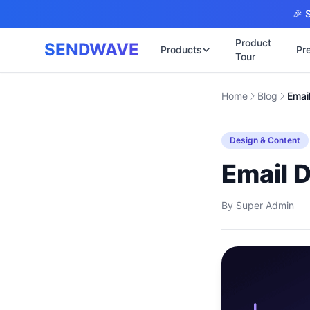
Skip to main content
🎉 S
Product
SENDWAVE
Products
Pr
Tour
✉️
🌐 บริการเว็บ
Home
Blog
Emai
รับทำเ
🎨
🏠
พร้อมเ
📋
Design & Content
เปิดเว
⚡
เริ่มต้
📄
Email D
เว็บไซ
🏥
✍️
พร้อมร
By
Super Admin
🔧
เว็บไ
🏭
B2B Ca
🔌
เว็บไ
🌐
Thai-E
เว็บไซ
🏗️
Constr