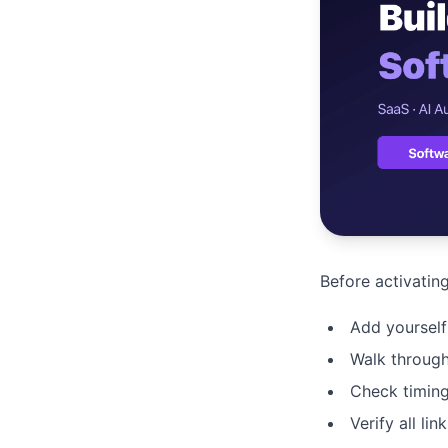
เว็บไซ
🚛
Logist
เว็บไ
🤖
Chatbo
Before activating
Add yourself
Walk through
Check timin
Verify all li