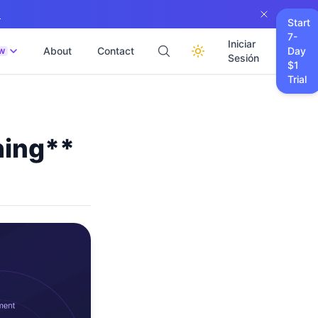
→
Start
7-
Iniciar
About
Contact
Day
W
Sesión
$1
Trial
hing**