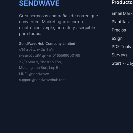
SENDWAVE
Producto
Email Mark
Crea hermosas campañas de correo que
convierten. Marketing por correo
Plantillas
electrónico simple, potente y asequible
Precios
para todos.
eSign
SendWaveHub Company Limited
PDF Tools
บริษัท เซ็นเวฟฮับ จำกัด
Surveys
เลขทะเบียนนิติบุคคล: 0165569000169
32/9 Moo 9, Pho Kao Ton,
Start 7-Day
Mueang Lop Buri, Lop Buri
LINE:
@sendwave
support@sendwavehub.tech