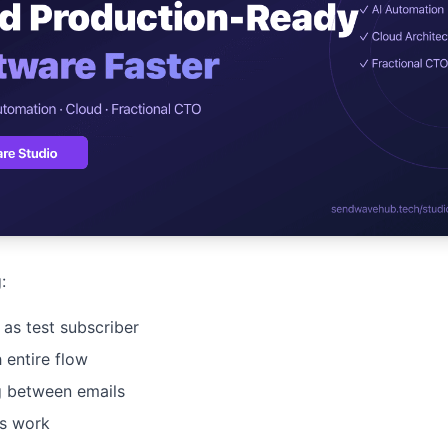
ปรึกษาฟรี
ต์โลจิสติกส์
NEW
ics & Transportation
ไม่มีข้อผูกมัด · ตอบกลับ 24 ชม.
ซต์ AI + LINE OA
ประเมินราคาฟรี →
NEW
t + Lead อัตโนมัติ
:
 as test subscriber
 entire flow
g between emails
nks work