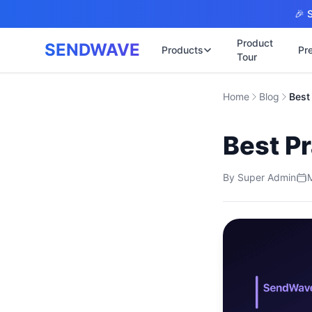
Skip to main content
🎉 S
Product
SENDWAVE
Products
Pr
Tour
✉️
🌐 บริการเว็บ
Home
Blog
รับทำเ
🎨
🏠
พร้อมเ
Best Pr
📋
เปิดเว
⚡
เริ่มต้
📄
By
Super Admin
เว็บไซ
🏥
✍️
พร้อมร
🔧
เว็บไ
🏭
B2B Ca
🔌
เว็บไ
🌐
Thai-E
เว็บไซ
🏗️
Constr