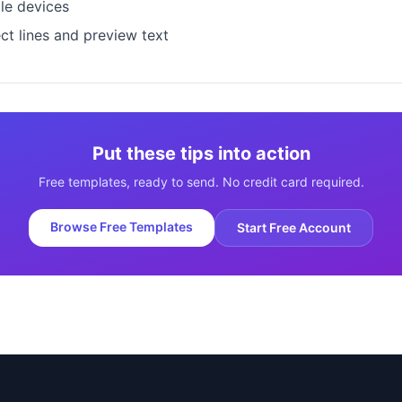
le devices
ct lines and preview text
Put these tips into action
Free templates, ready to send. No credit card required.
Browse Free Templates
Start Free Account