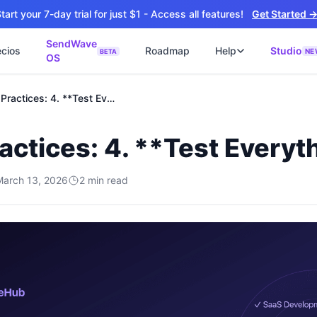
tart your 7-day trial for just $1 - Access all features!
Get Started 
SendWave
ecios
Roadmap
Help
Studio
NE
BETA
OS
📘
ไซต์
🚀 SOFTWARE PARTNER
Best Practices: 4. **Test Everything**
ว็บไซต์ธุรกิจ
Software Studio
📖
💻
ปิดใช้งานภายใน 4 วัน
SaaS · AI · Cloud · Fractional CTO
actices: 4. **Test Everyt
📝
็บไซต์ 4 วัน
น ฿9,900 · Fast Delivery
March 13, 2026
2
min read
ต์คลินิก
ะบบนัดหมายออนไลน์
ซต์โรงงาน
talog + Export
ซต์สองภาษา
NEW
nglish สำหรับ Export
ต์ก่อสร้าง
NEW
uction & Engineering